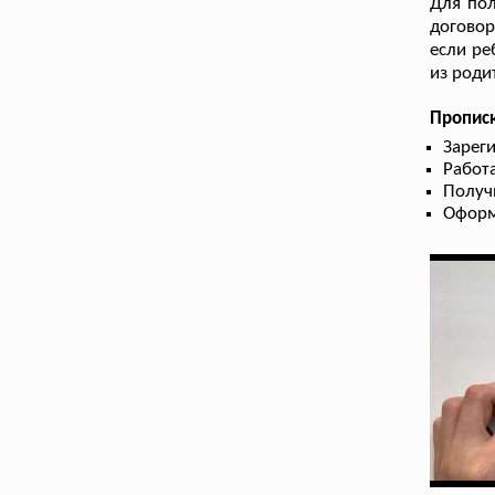
Для пол
договор
если ре
из роди
Прописк
Зарег
Работа
Получ
Оформ