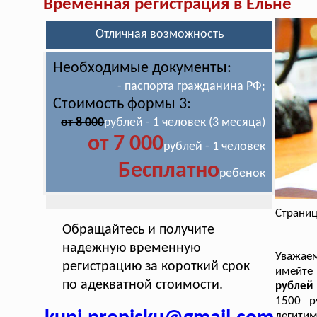
Временная регистрация в Ельне
Отличная возможность
Необходимые документы:
- паспорта гражданина РФ;
Стоимость формы 3:
от 8 000
рублей - 1 человек (3 месяца)
от 7 000
рублей - 1 человек
Бесплатно
ребенок
Страниц
Обращайтесь и получите
надежную временную
Уважае
регистрацию за короткий срок
имейте
по адекватной стоимости.
рублей 
1500 р
легитим