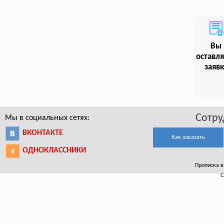
Вы
оставл
заяв
Сотру
Мы в социальных сетях:
ВКОНТАКТЕ
Как заказать
ОДНОКЛАССНИКИ
Прописка в 
С