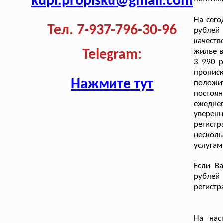
kupi.propisku@gmail.com
На сего
Тел. 7-937-796-30-96
рублей 
качест
жилье в
Telegram:
3 990 
прописк
Нажмите тут
положи
постоя
ежеднев
уверенн
регист
несколь
услугам
Если В
рублей
регистр
На нас