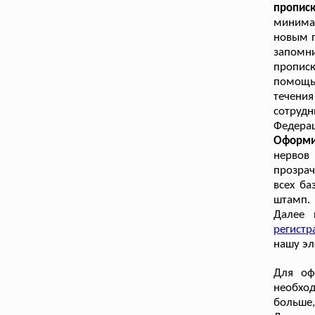
пропи
минима
новым п
запомни
прописк
помощь
течени
сотруд
Федера
Оформи
нервов 
прозрач
всех ба
штамп.
Далее 
регистр
нашу эл
Для оф
необход
больше,